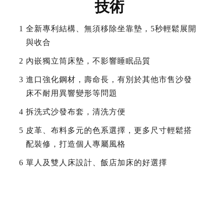
技術
1
全新專利結構、無須移除坐靠墊，5秒輕鬆展開
與收合
2
內嵌獨立筒床墊，不影響睡眠品質
3
進口強化鋼材，壽命長，有別於其他市售沙發
床不耐用異響變形等問題
4
拆洗式沙發布套，清洗方便
5
皮革、布料多元的色系選擇，更多尺寸輕鬆搭
配裝修，打造個人專屬風格
6
單人及雙人床設計、飯店加床的好選擇